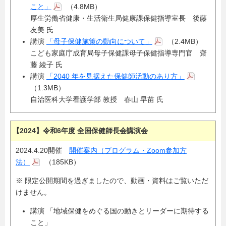
こと」
（4.8MB）
厚生労働省健康・生活衛生局健康課保健指導室長 後藤
友美 氏
講演
「母子保健施策の動向について」
（2.4MB）
こども家庭庁成育局母子保健課母子保健指導専門官 齋
藤 綾子 氏
講演
「2040 年を見据えた保健師活動のあり方」
（1.3MB）
自治医科大学看護学部 教授 春山 早苗 氏
【2024】令和6年度 全国保健師長会講演会
2024.4.20開催
開催案内（プログラム・Zoom参加方
法）
（185KB）
※ 限定公開期間を過ぎましたので、動画・資料はご覧いただ
けません。
講演 「地域保健をめぐる国の動きとリーダーに期待する
こと」