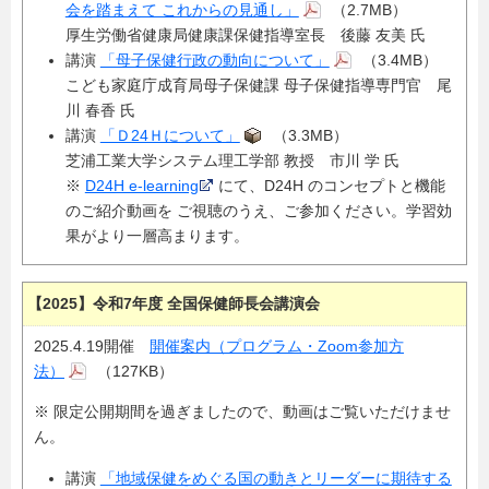
会を踏まえて これからの見通し」
（2.7MB）
厚生労働省健康局健康課保健指導室長 後藤 友美 氏
講演
「母子保健行政の動向について」
（3.4MB）
こども家庭庁成育局母子保健課 母子保健指導専門官 尾
川 春香 氏
講演
「Ｄ24Ｈについて」
（3.3MB）
芝浦工業大学システム理工学部 教授 市川 学 氏
※
D24H e-learning
にて、D24H のコンセプトと機能
のご紹介動画を ご視聴のうえ、ご参加ください。学習効
果がより一層高まります。
【2025】令和7年度 全国保健師長会講演会
2025.4.19開催
開催案内（プログラム・Zoom参加方
法）
（127KB）
※ 限定公開期間を過ぎましたので、動画はご覧いただけませ
ん。
講演
「地域保健をめぐる国の動きとリーダーに期待する