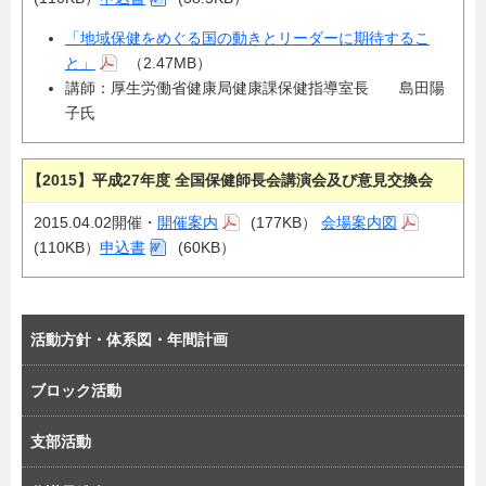
「地域保健をめぐる国の動きとリーダーに期待するこ
と」
（2.47MB）
講師：厚生労働省健康局健康課保健指導室長 島田陽
子氏
【2015】平成27年度 全国保健師長会講演会及び意見交換会
2015.04.02開催・
開催案内
(177KB）
会場案内図
(110KB）
申込書
(60KB）
活動方針・体系図・年間計画
ブロック活動
支部活動