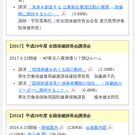
講演
「未来を創造する 公衆衛生看護活動の展開 ～保健
師に期待するもの～」
（3.6MB）
講師：宇田英典氏（前全国保健所長会会長 鹿児島県伊集
院保健所長）
【2017】平成29年度 全国保健師長会講演会
2017.4.22開催 ・AP東京八重洲通り７階Qルーム
講演
「地域保健をめぐる国の動向」
（2.2MB）
厚生労働省健康局健康課保健指導室長 加藤典子氏
講演
「国保制度改革と保険者機能の強化」 ～保健師の
リーダーに期待すること～
（6.4MB）
厚生労働省保険局国民健康保険課長 榎本健太郎氏
【2016】平成28年度 全国保健師長会講演会
2016.4.23開催・
開催案内
(130KB）
会場案内図
(110KB）
申込書
(38.5KB）